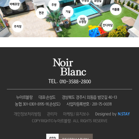
수영장
화장실
바베큐장
주방
커플룸
거실
현관
야외
수영장
잔디마당
주차장
TEL.
010-3588-2800
누아르블랑
대표:손성도
경상북도 경주시 외동읍 밤갓길 40-13
농협 301-0301-8195-11(손성도)
사업자등록번호 : 281-75-00311
개인정보처리방침
관리자
마케팅/유지보수
Designed by
N.STAY
COPYRIGHT©누아르블랑. ALL RIGHTS RESERVE