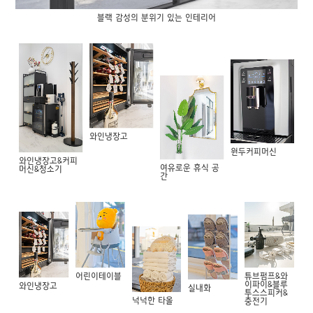
블랙 감성의 분위기 있는 인테리어
와인냉장고
원두커피머신
와인냉장고&커피
여유로운 휴식 공
머신&청소기
간
어린이테이블
튜브펌프&와
이파이&블루
와인냉장고
실내화
투스스피커&
넉넉한 타올
충전기