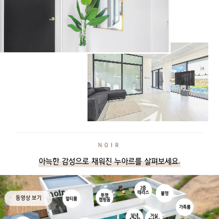
NOIR
아늑한 감성으로 채워진 누아르를 살펴보세요.
2층
테라스
불멍
투명
동영상 보기
멀티룸
캠핑돔
가족룸
실내
거실