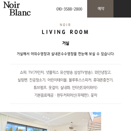
예약
010-3588-2800
NOIR
LIVING ROOM
거실
거실에서 야외수영장과 실내온수수영장을 한눈에 보실 수 있습니다.
쇼파, TV(79인치, 넷플릭스 유선방송 삼성TV방송), 와인냉장고,
실링펜, 진공청소기, 어린이테이블, 블루투스스피커, 휴대폰충전기,
튜브펌프, 옷걸이, 실내화, 인터넷(와이파이)
기본음료제공 : 원두커피머신(무제한), 꽃차